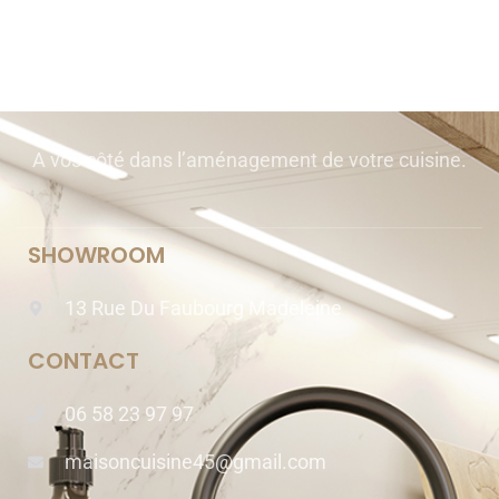
A vos côté dans l’aménagement de votre cuisine.
SHOWROOM​
13 Rue Du Faubourg Madeleine
CONTACT
06 58 23 97 97
maisoncuisine45@gmail.com