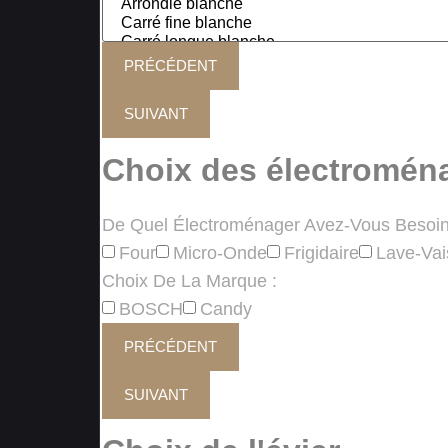
PRÉCÉDENT
SUIVANT
Choix des électromén
De Quel Électroménager Avez-Vous Besoin
Four
Micro-Onde
Frigidaire
Lave-Vai
Choix De La Marque :
BOSCH
Candy
PRÉCÉDENT
SUIVANT