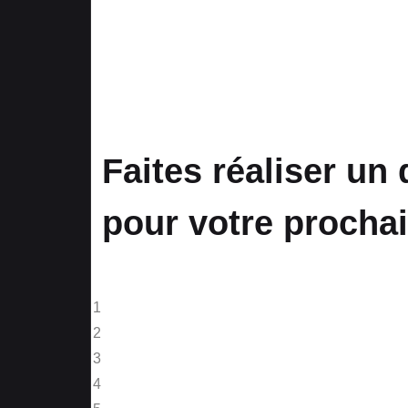
Faites réaliser un
pour votre prochai
1
2
3
4